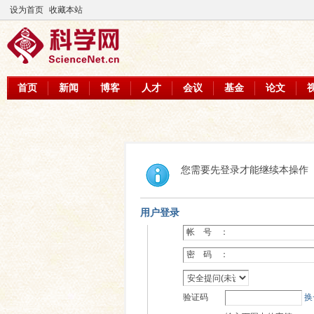
设为首页
收藏本站
首页
新闻
博客
人才
会议
基金
论文
您需要先登录才能继续本操作
用户登录
帐 号 ：
密 码 ：
验证码
换