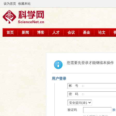
设为首页
收藏本站
首页
新闻
博客
人才
会议
基金
论文
您需要先登录才能继续本操作
用户登录
帐 号 ：
密 码 ：
验证码
换