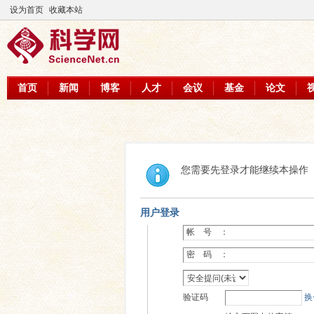
设为首页
收藏本站
首页
新闻
博客
人才
会议
基金
论文
您需要先登录才能继续本操作
用户登录
帐 号 ：
密 码 ：
验证码
换