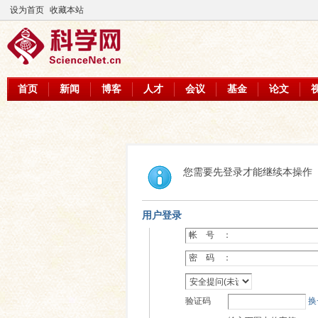
设为首页
收藏本站
首页
新闻
博客
人才
会议
基金
论文
您需要先登录才能继续本操作
用户登录
帐 号 ：
密 码 ：
验证码
换