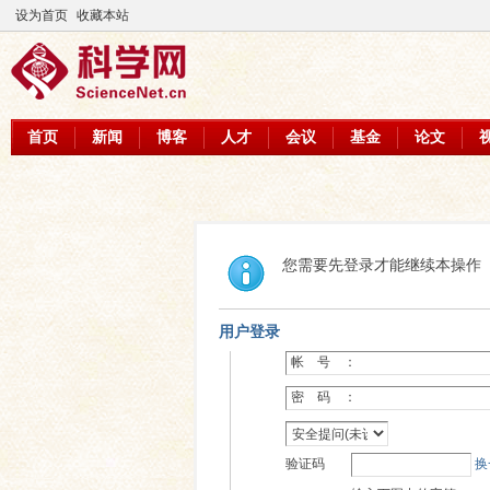
设为首页
收藏本站
首页
新闻
博客
人才
会议
基金
论文
您需要先登录才能继续本操作
用户登录
帐 号 ：
密 码 ：
验证码
换