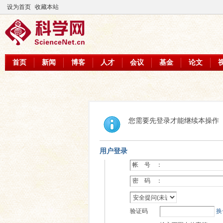
设为首页
收藏本站
首页
新闻
博客
人才
会议
基金
论文
您需要先登录才能继续本操作
用户登录
帐 号 ：
密 码 ：
验证码
换