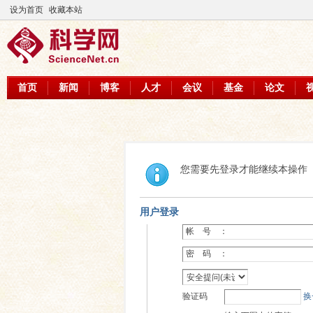
设为首页
收藏本站
首页
新闻
博客
人才
会议
基金
论文
您需要先登录才能继续本操作
用户登录
帐 号 ：
密 码 ：
验证码
换