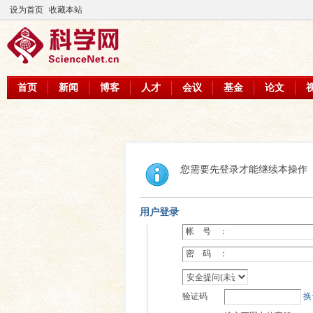
设为首页
收藏本站
首页
新闻
博客
人才
会议
基金
论文
您需要先登录才能继续本操作
用户登录
帐 号 ：
密 码 ：
验证码
换