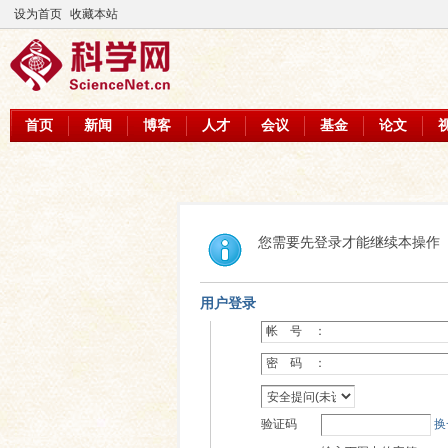
设为首页
收藏本站
首页
新闻
博客
人才
会议
基金
论文
您需要先登录才能继续本操作
用户登录
帐 号 ：
密 码 ：
验证码
换