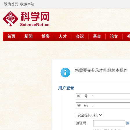
设为首页
收藏本站
首页
新闻
博客
人才
会议
基金
论文
您需要先登录才能继续本操作
用户登录
帐 号 ：
密 码 ：
验证码
换