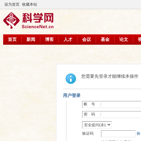
设为首页
收藏本站
首页
新闻
博客
人才
会议
基金
论文
您需要先登录才能继续本操作
用户登录
帐 号 ：
密 码 ：
验证码
换