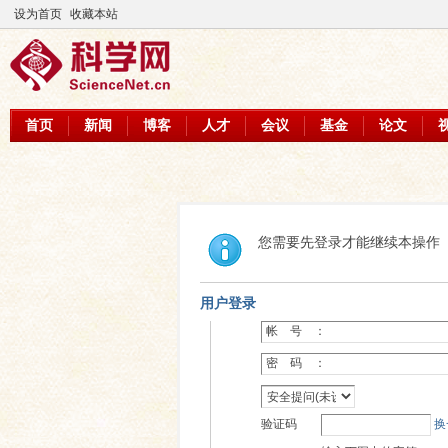
设为首页
收藏本站
首页
新闻
博客
人才
会议
基金
论文
您需要先登录才能继续本操作
用户登录
帐 号 ：
密 码 ：
验证码
换