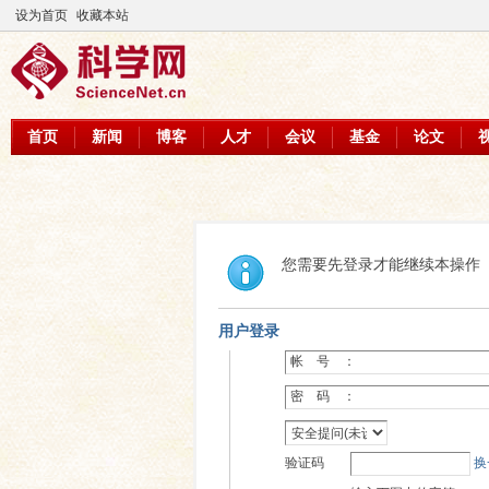
设为首页
收藏本站
首页
新闻
博客
人才
会议
基金
论文
您需要先登录才能继续本操作
用户登录
帐 号 ：
密 码 ：
验证码
换