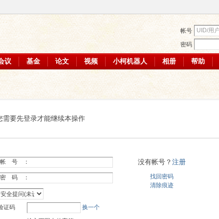
帐号
密码
会议
基金
论文
视频
小柯机器人
相册
帮助
您需要先登录才能继续本操作
没有帐号？
注册
帐 号 ：
找回密码
密 码 ：
清除痕迹
验证码
换一个