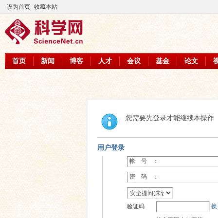
设为首页
收藏本站
首页
新闻
博客
人才
会议
基金
论文
您需要先登录才能继续本操作
用户登录
帐 号 ：
密 码 ：
验证码
换