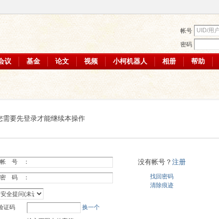
帐号
密码
会议
基金
论文
视频
小柯机器人
相册
帮助
您需要先登录才能继续本操作
没有帐号？
注册
帐 号 ：
找回密码
密 码 ：
清除痕迹
验证码
换一个