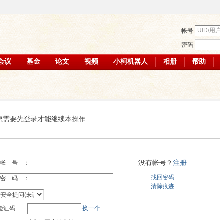
帐号
密码
会议
基金
论文
视频
小柯机器人
相册
帮助
您需要先登录才能继续本操作
没有帐号？
注册
帐 号 ：
找回密码
密 码 ：
清除痕迹
验证码
换一个