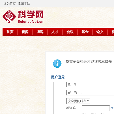
设为首页
收藏本站
首页
新闻
博客
人才
会议
基金
论文
您需要先登录才能继续本操作
用户登录
帐 号 ：
密 码 ：
验证码
换