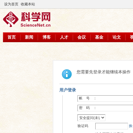
设为首页
收藏本站
首页
新闻
博客
人才
会议
基金
论文
您需要先登录才能继续本操作
用户登录
帐 号 ：
密 码 ：
验证码
换