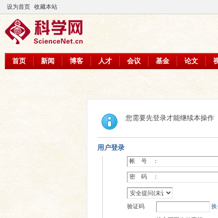
设为首页
收藏本站
首页
新闻
博客
人才
会议
基金
论文
您需要先登录才能继续本操作
用户登录
帐 号 ：
密 码 ：
验证码
换