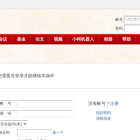
帐号
密码
会议
基金
论文
视频
小柯机器人
相册
帮助
您需要先登录才能继续本操作
没有帐号？
注册
帐 号 ：
找回密码
密 码 ：
清除痕迹
验证码
换一个