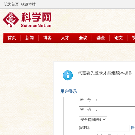
设为首页
收藏本站
首页
新闻
博客
人才
会议
基金
论文
您需要先登录才能继续本操作
用户登录
帐 号 ：
密 码 ：
验证码
换