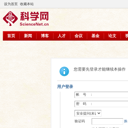
设为首页
收藏本站
首页
新闻
博客
人才
会议
基金
论文
您需要先登录才能继续本操作
用户登录
帐 号 ：
密 码 ：
验证码
换