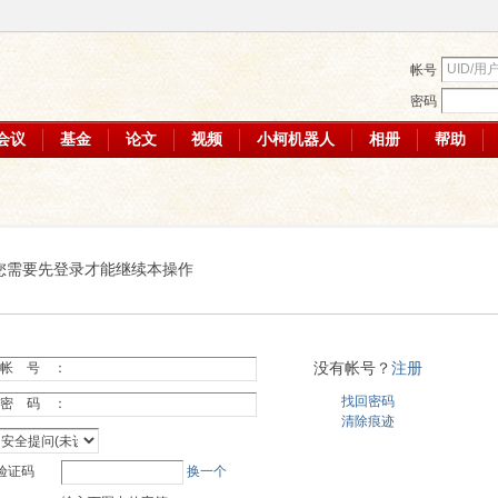
帐号
密码
会议
基金
论文
视频
小柯机器人
相册
帮助
您需要先登录才能继续本操作
没有帐号？
注册
帐 号 ：
找回密码
密 码 ：
清除痕迹
验证码
换一个