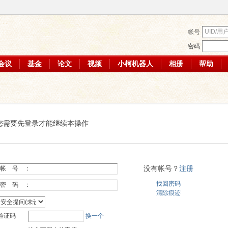
帐号
密码
会议
基金
论文
视频
小柯机器人
相册
帮助
您需要先登录才能继续本操作
没有帐号？
注册
帐 号 ：
找回密码
密 码 ：
清除痕迹
验证码
换一个