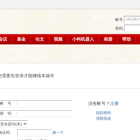
帐号
密码
会议
基金
论文
视频
小柯机器人
相册
帮助
您需要先登录才能继续本操作
没有帐号？
注册
帐 号 ：
找回密码
密 码 ：
清除痕迹
验证码
换一个