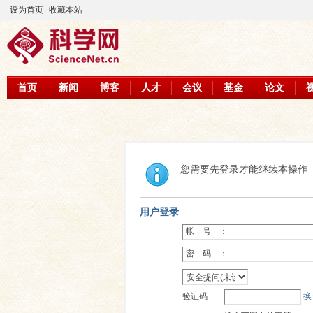
设为首页
收藏本站
首页
新闻
博客
人才
会议
基金
论文
您需要先登录才能继续本操作
用户登录
帐 号 ：
密 码 ：
验证码
换