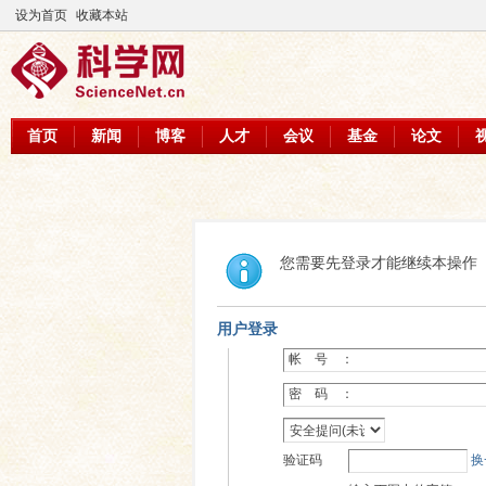
设为首页
收藏本站
首页
新闻
博客
人才
会议
基金
论文
您需要先登录才能继续本操作
用户登录
帐 号 ：
密 码 ：
验证码
换