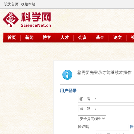
设为首页
收藏本站
首页
新闻
博客
人才
会议
基金
论文
您需要先登录才能继续本操作
用户登录
帐 号 ：
密 码 ：
验证码
换