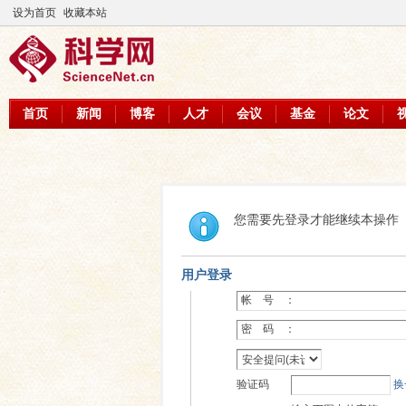
设为首页
收藏本站
首页
新闻
博客
人才
会议
基金
论文
您需要先登录才能继续本操作
用户登录
帐 号 ：
密 码 ：
验证码
换