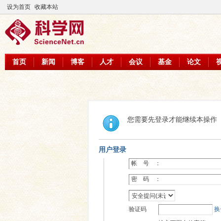
设为首页
收藏本站
首页
新闻
博客
人才
会议
基金
论文
您需要先登录才能继续本操作
用户登录
帐 号 ：
密 码 ：
验证码
换