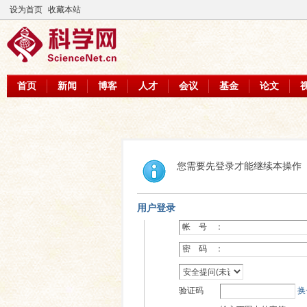
设为首页
收藏本站
首页
新闻
博客
人才
会议
基金
论文
您需要先登录才能继续本操作
用户登录
帐 号 ：
密 码 ：
验证码
换