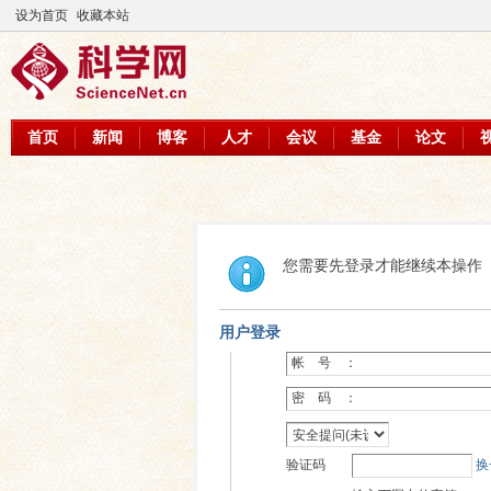
设为首页
收藏本站
首页
新闻
博客
人才
会议
基金
论文
您需要先登录才能继续本操作
用户登录
帐 号 ：
密 码 ：
验证码
换