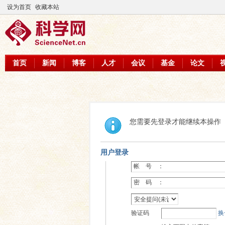
设为首页
收藏本站
首页
新闻
博客
人才
会议
基金
论文
您需要先登录才能继续本操作
用户登录
帐 号 ：
密 码 ：
验证码
换