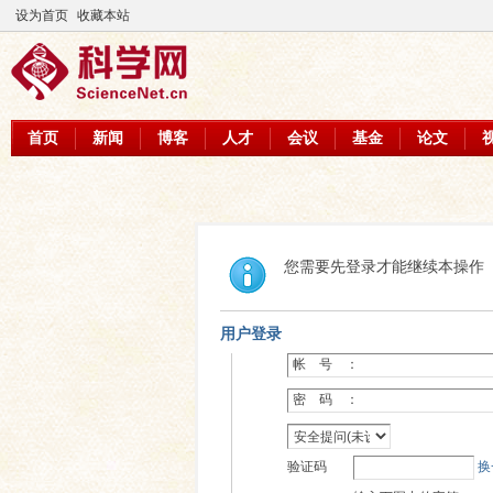
设为首页
收藏本站
首页
新闻
博客
人才
会议
基金
论文
您需要先登录才能继续本操作
用户登录
帐 号 ：
密 码 ：
验证码
换