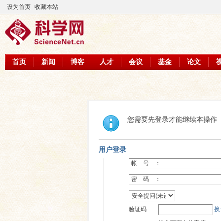
设为首页
收藏本站
首页
新闻
博客
人才
会议
基金
论文
您需要先登录才能继续本操作
用户登录
帐 号 ：
密 码 ：
验证码
换