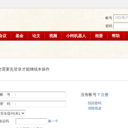
帐号
密码
会议
基金
论文
视频
小柯机器人
相册
帮助
您需要先登录才能继续本操作
没有帐号？
注册
帐 号 ：
找回密码
密 码 ：
清除痕迹
验证码
换一个