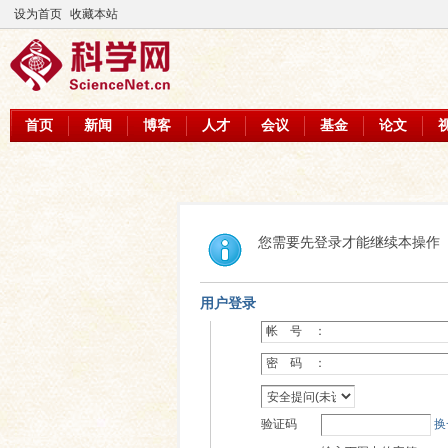
设为首页
收藏本站
首页
新闻
博客
人才
会议
基金
论文
您需要先登录才能继续本操作
用户登录
帐 号 ：
密 码 ：
验证码
换