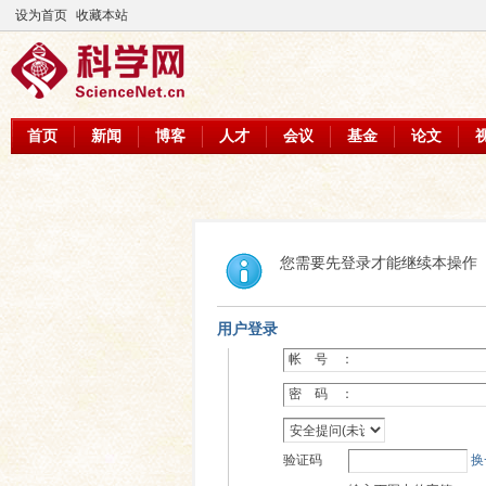
设为首页
收藏本站
首页
新闻
博客
人才
会议
基金
论文
您需要先登录才能继续本操作
用户登录
帐 号 ：
密 码 ：
验证码
换