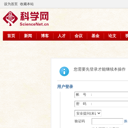
设为首页
收藏本站
首页
新闻
博客
人才
会议
基金
论文
您需要先登录才能继续本操作
用户登录
帐 号 ：
密 码 ：
验证码
换