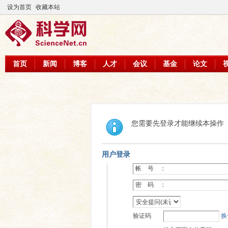
设为首页
收藏本站
首页
新闻
博客
人才
会议
基金
论文
您需要先登录才能继续本操作
用户登录
帐 号 ：
密 码 ：
验证码
换