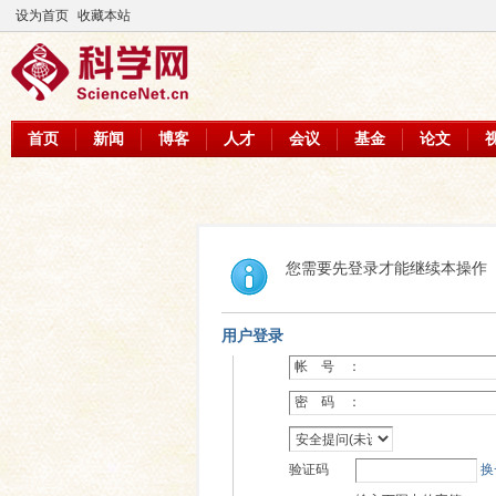
设为首页
收藏本站
首页
新闻
博客
人才
会议
基金
论文
您需要先登录才能继续本操作
用户登录
帐 号 ：
密 码 ：
验证码
换