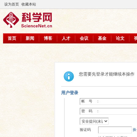
设为首页
收藏本站
首页
新闻
博客
人才
会议
基金
论文
您需要先登录才能继续本操作
用户登录
帐 号 ：
密 码 ：
验证码
换