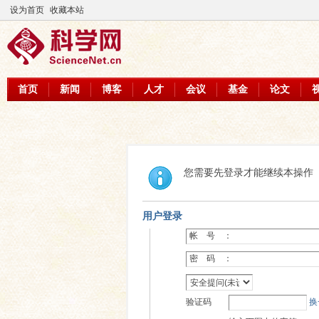
设为首页
收藏本站
首页
新闻
博客
人才
会议
基金
论文
您需要先登录才能继续本操作
用户登录
帐 号 ：
密 码 ：
验证码
换