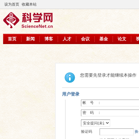
设为首页
收藏本站
首页
新闻
博客
人才
会议
基金
论文
您需要先登录才能继续本操作
用户登录
帐 号 ：
密 码 ：
验证码
换