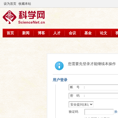
设为首页
收藏本站
首页
新闻
博客
人才
会议
基金
论文
您需要先登录才能继续本操作
用户登录
帐 号 ：
密 码 ：
验证码
换