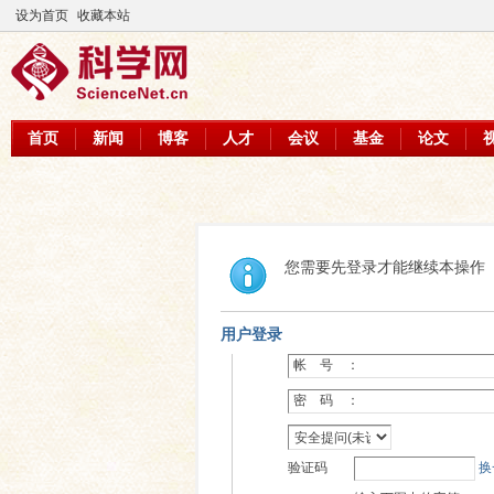
设为首页
收藏本站
首页
新闻
博客
人才
会议
基金
论文
您需要先登录才能继续本操作
用户登录
帐 号 ：
密 码 ：
验证码
换