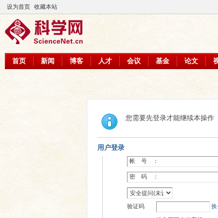
设为首页
收藏本站
首页
新闻
博客
人才
会议
基金
论文
您需要先登录才能继续本操作
用户登录
帐 号 ：
密 码 ：
验证码
换