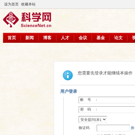
设为首页
收藏本站
首页
新闻
博客
人才
会议
基金
论文
您需要先登录才能继续本操作
用户登录
帐 号 ：
密 码 ：
验证码
换