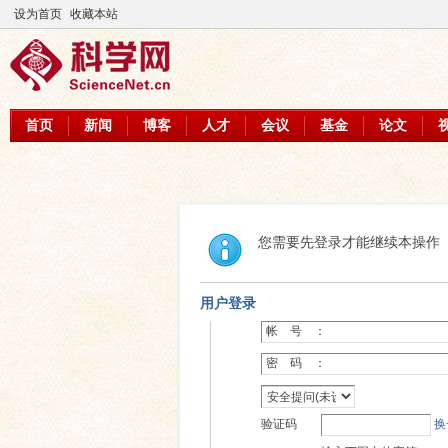
设为首页
收藏本站
首页
新闻
博客
人才
会议
基金
论文
您需要先登录才能继续本操作
用户登录
帐 号 ：
密 码 ：
验证码
换